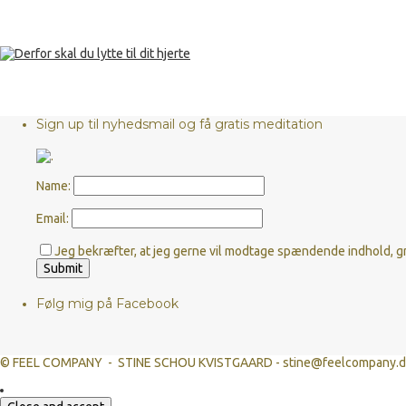
Sådan kommer du godt fra start med med
Derfor skal du lytte til dit hjerte
Sign up til nyhedsmail og få gratis meditation
Name:
Email:
Jeg bekræfter, at jeg gerne vil modtage spændende indhold, gr
Følg mig på Facebook
© FEEL COMPANY - STINE SCHOU KVISTGAARD - stine@feelcompany.