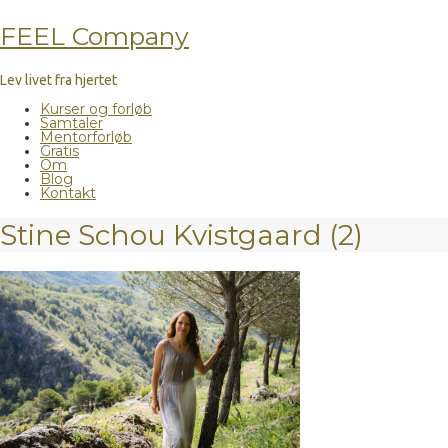
FEEL Company
Lev livet fra hjertet
Kurser og forløb
Samtaler
Mentorforløb
Gratis
Om
Blog
Kontakt
Stine Schou Kvistgaard (2)